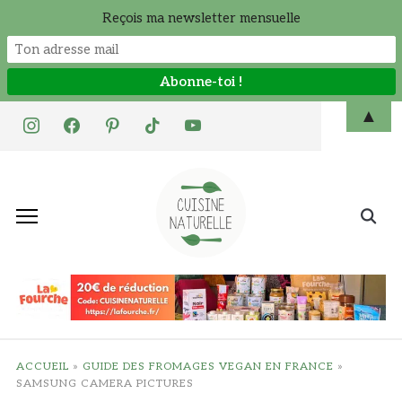
Reçois ma newsletter mensuelle
Skip
▲
instagram
facebook
pinterest
tiktok
youtube
to
content
Search
for:
ACCUEIL
»
GUIDE DES FROMAGES VEGAN EN FRANCE
»
SAMSUNG CAMERA PICTURES