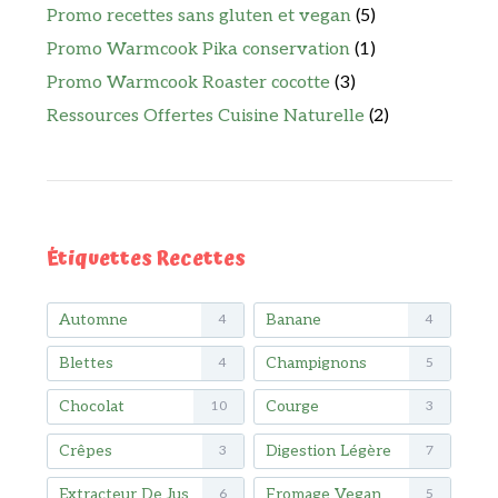
Promo recettes sans gluten et vegan
(5)
Promo Warmcook Pika conservation
(1)
Promo Warmcook Roaster cocotte
(3)
Ressources Offertes Cuisine Naturelle
(2)
Étiquettes Recettes
Automne
Banane
4
4
Blettes
Champignons
4
5
Chocolat
Courge
10
3
Crêpes
Digestion Légère
3
7
Extracteur De Jus
Fromage Vegan
6
5