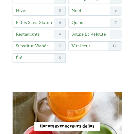
Hiver
Noël
5
6
Pâtes Sans Gluten
Quinoa
6
7
Restaurants
Soupe Et Velouté
4
3
Substitut Viande
Vitaliseur
7
17
Été
5
Hurom extracteurs de jus