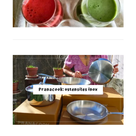
Pranacook: ustensiles inox