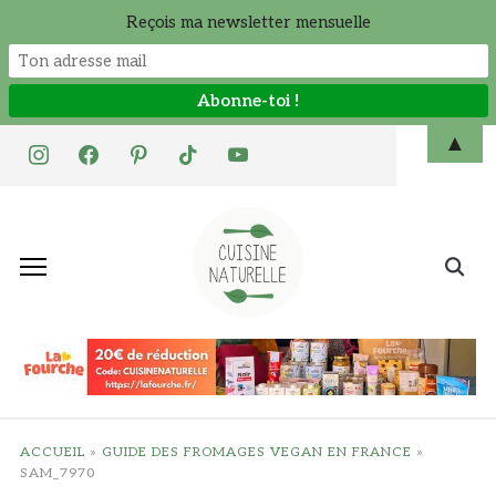
Reçois ma newsletter mensuelle
Skip
▲
instagram
facebook
pinterest
tiktok
youtube
to
content
Search
for:
ACCUEIL
»
GUIDE DES FROMAGES VEGAN EN FRANCE
»
SAM_7970