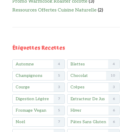
Promo Warmcook Roaster cocotte
(3)
Ressources Offertes Cuisine Naturelle
(2)
Étiquettes Recettes
Automne
Blettes
4
4
Champignons
Chocolat
5
10
Courge
Crêpes
3
3
Digestion Légère
Extracteur De Jus
7
6
Fromage Vegan
Hiver
5
6
Noël
Pâtes Sans Gluten
7
6