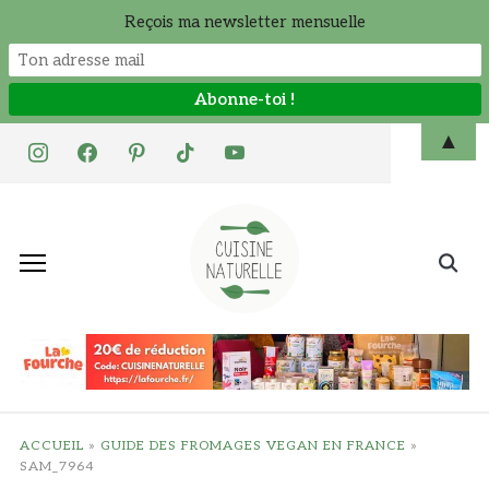
Reçois ma newsletter mensuelle
Skip
▲
instagram
facebook
pinterest
tiktok
youtube
to
content
Search
for:
ACCUEIL
»
GUIDE DES FROMAGES VEGAN EN FRANCE
»
SAM_7964