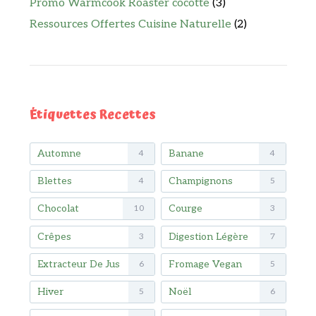
Promo Warmcook Roaster cocotte
(3)
Ressources Offertes Cuisine Naturelle
(2)
Étiquettes Recettes
Automne
Banane
4
4
Blettes
Champignons
4
5
Chocolat
Courge
10
3
Crêpes
Digestion Légère
3
7
Extracteur De Jus
Fromage Vegan
6
5
Hiver
Noël
5
6