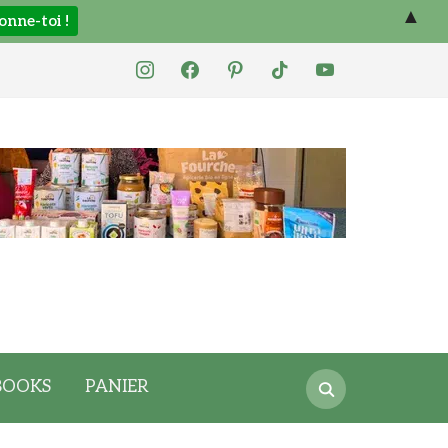
▲
instagram
facebook
pinterest
tiktok
youtube
Search
BOOKS
PANIER
for: