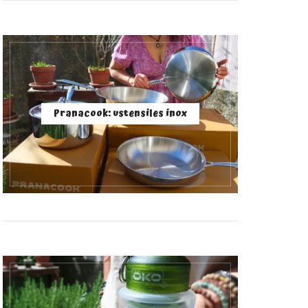
Pranacook: ustensiles inox