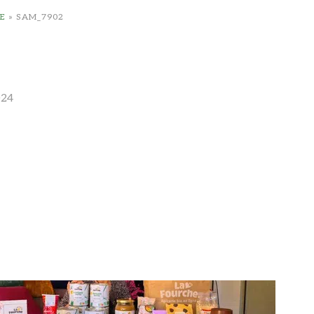
E
»
SAM_7902
024