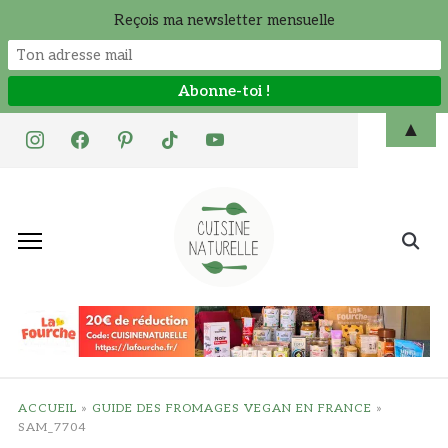
Reçois ma newsletter mensuelle
Skip
▲
instagram
facebook
pinterest
tiktok
youtube
to
content
Search
for:
ACCUEIL
»
GUIDE DES FROMAGES VEGAN EN FRANCE
»
SAM_7704