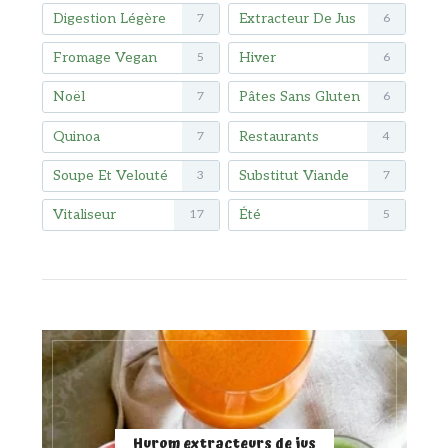
Digestion Légère
Extracteur De Jus
7
6
Fromage Vegan
Hiver
5
6
Noël
Pâtes Sans Gluten
7
6
Quinoa
Restaurants
7
4
Soupe Et Velouté
Substitut Viande
3
7
Vitaliseur
Été
17
5
Hurom extracteurs de jus