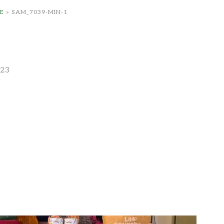
E
»
SAM_7039-MIN-1
023