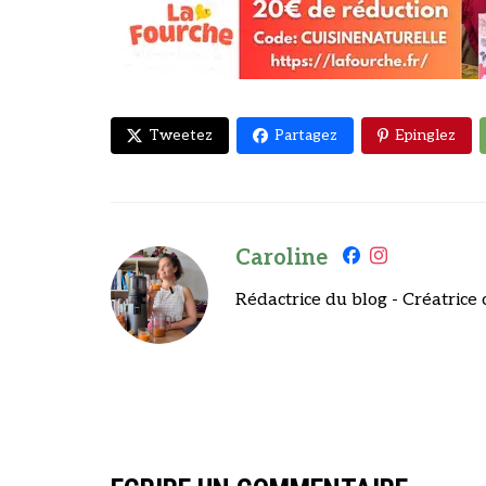
Tweetez
Partagez
Epinglez
Caroline
Rédactrice du blog - Créatrice 