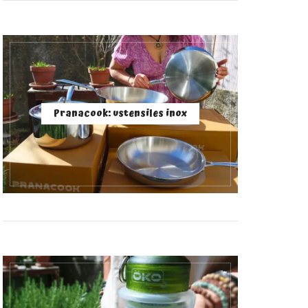
Pranacook: ustensiles inox