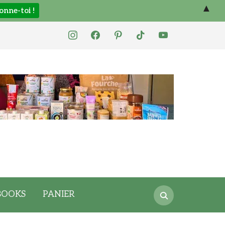
▲
instagram
facebook
pinterest
tiktok
youtube
Search
BOOKS
PANIER
for: