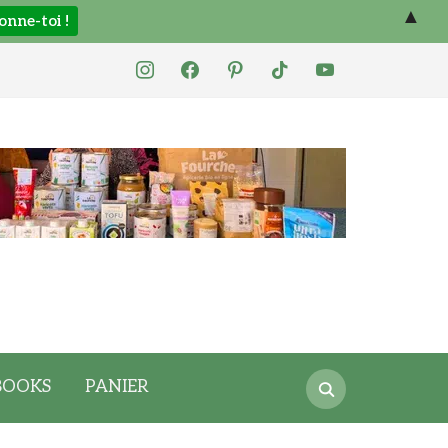
▲
instagram
facebook
pinterest
tiktok
youtube
Search
BOOKS
PANIER
for: