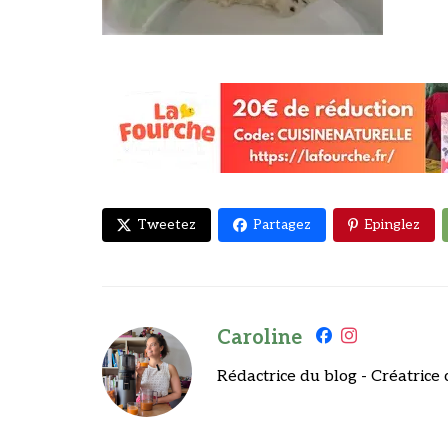
Tweetez
Partagez
Epinglez
Caroline
Rédactrice du blog - Créatrice 