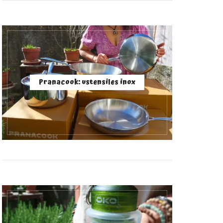
Pranacook: ustensiles inox