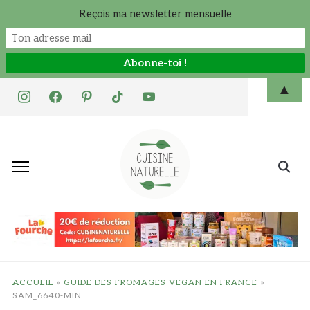
Reçois ma newsletter mensuelle
Skip
▲
instagram
facebook
pinterest
tiktok
youtube
to
content
Search
for:
ACCUEIL
»
GUIDE DES FROMAGES VEGAN EN FRANCE
»
SAM_6640-MIN