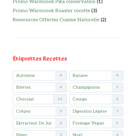
Promo Warmcook Pika conservation
(1)
Promo Warmcook Roaster cocotte
(3)
Ressources Offertes Cuisine Naturelle
(2)
Étiquettes Recettes
Automne
Banane
4
4
Blettes
Champignons
4
5
Chocolat
Courge
10
3
Crêpes
Digestion Légère
3
7
Extracteur De Jus
Fromage Vegan
6
5
Hiver
Noël
5
6