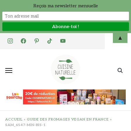
Reçois ma newsletter mensuelle
Skip
▲
instagram
facebook
pinterest
tiktok
youtube
to
content
Search
for:
ACCUEIL
»
GUIDE DES FROMAGES VEGAN EN FRANCE
»
SAM_6547-MIN-BIS-1