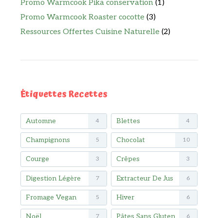
Promo Warmcook Pika conservation
(1)
Promo Warmcook Roaster cocotte
(3)
Ressources Offertes Cuisine Naturelle
(2)
Étiquettes Recettes
Automne
Blettes
4
4
Champignons
Chocolat
5
10
Courge
Crêpes
3
3
Digestion Légère
Extracteur De Jus
7
6
Fromage Vegan
Hiver
5
6
Noël
Pâtes Sans Gluten
7
6