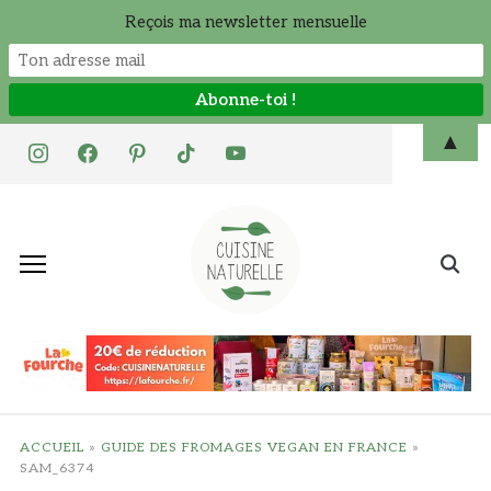
Reçois ma newsletter mensuelle
Skip
▲
instagram
facebook
pinterest
tiktok
youtube
to
content
Search
for:
ACCUEIL
»
GUIDE DES FROMAGES VEGAN EN FRANCE
»
SAM_6374