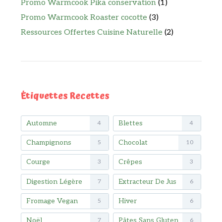
Promo Warmcook Pika conservation
(1)
Promo Warmcook Roaster cocotte
(3)
Ressources Offertes Cuisine Naturelle
(2)
Étiquettes Recettes
Automne
Blettes
4
4
Champignons
Chocolat
5
10
Courge
Crêpes
3
3
Digestion Légère
Extracteur De Jus
7
6
Fromage Vegan
Hiver
5
6
Noël
Pâtes Sans Gluten
7
6