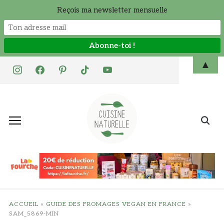
Reçois ma newsletter mensuelle
Skip
▲
instagram
facebook
pinterest
tiktok
youtube
to
content
Search
for:
ACCUEIL
»
GUIDE DES FROMAGES VEGAN EN FRANCE
»
SAM_5869-MIN