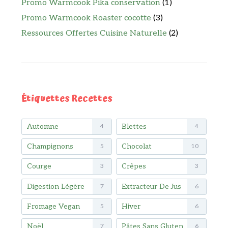
Promo Warmcook Pika conservation
(1)
Promo Warmcook Roaster cocotte
(3)
Ressources Offertes Cuisine Naturelle
(2)
Étiquettes Recettes
Automne
Blettes
4
4
Champignons
Chocolat
5
10
Courge
Crêpes
3
3
Digestion Légère
Extracteur De Jus
7
6
Fromage Vegan
Hiver
5
6
Noël
Pâtes Sans Gluten
7
6