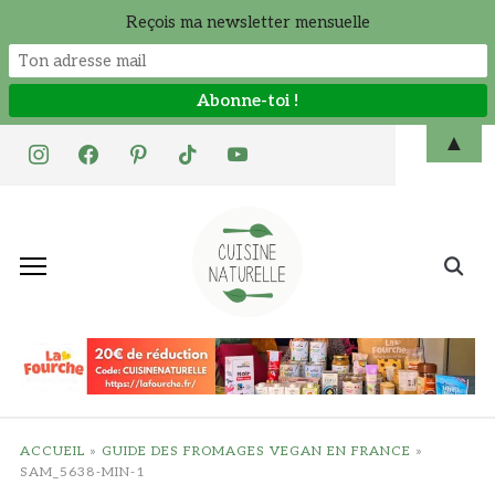
Reçois ma newsletter mensuelle
Skip
▲
instagram
facebook
pinterest
tiktok
youtube
to
content
Search
for:
ACCUEIL
»
GUIDE DES FROMAGES VEGAN EN FRANCE
»
SAM_5638-MIN-1