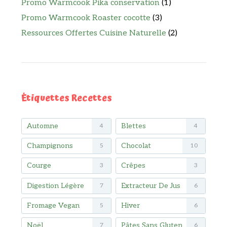
Promo Warmcook Pika conservation
(1)
Promo Warmcook Roaster cocotte
(3)
Ressources Offertes Cuisine Naturelle
(2)
Étiquettes Recettes
Automne
Blettes
4
4
Champignons
Chocolat
5
10
Courge
Crêpes
3
3
Digestion Légère
Extracteur De Jus
7
6
Fromage Vegan
Hiver
5
6
Noël
Pâtes Sans Gluten
7
6