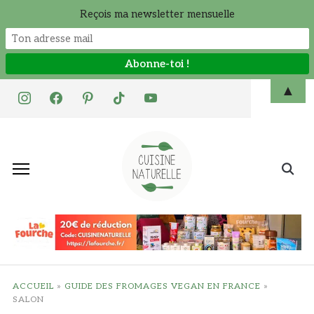
Reçois ma newsletter mensuelle
Skip
▲
instagram
facebook
pinterest
tiktok
youtube
to
content
Search
for:
ACCUEIL
»
GUIDE DES FROMAGES VEGAN EN FRANCE
»
SALON