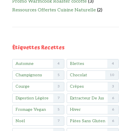
Promo Warmcook Roaster cocotte
(3)
Ressources Offertes Cuisine Naturelle
(2)
Étiquettes Recettes
Automne
Blettes
4
4
Champignons
Chocolat
5
10
Courge
Crêpes
3
3
Digestion Légère
Extracteur De Jus
7
6
Fromage Vegan
Hiver
5
6
Noël
Pâtes Sans Gluten
7
6