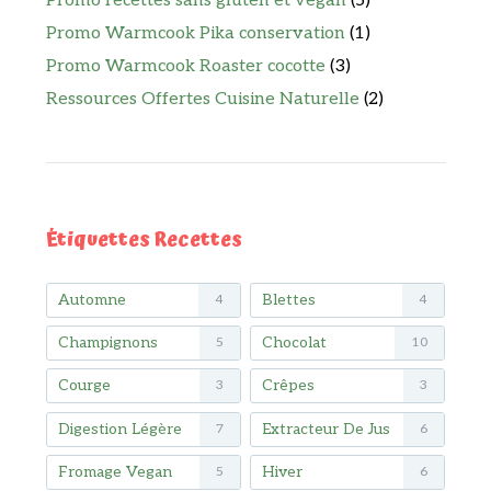
Promo recettes sans gluten et vegan
(5)
Promo Warmcook Pika conservation
(1)
Promo Warmcook Roaster cocotte
(3)
Ressources Offertes Cuisine Naturelle
(2)
Étiquettes Recettes
Automne
Blettes
4
4
Champignons
Chocolat
5
10
Courge
Crêpes
3
3
Digestion Légère
Extracteur De Jus
7
6
Fromage Vegan
Hiver
5
6