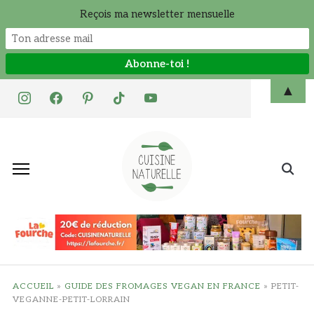
Reçois ma newsletter mensuelle
Skip
▲
instagram
facebook
pinterest
tiktok
youtube
to
content
Search
for:
ACCUEIL
»
GUIDE DES FROMAGES VEGAN EN FRANCE
»
PETIT-
VEGANNE-PETIT-LORRAIN