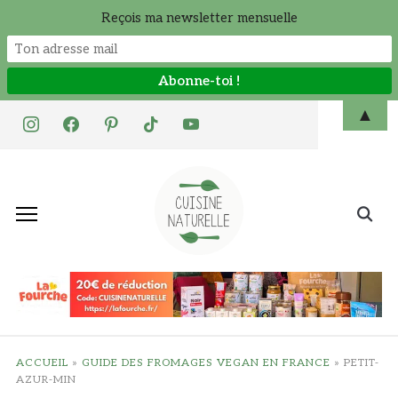
Reçois ma newsletter mensuelle
Skip
▲
instagram
facebook
pinterest
tiktok
youtube
to
content
Search
for:
ACCUEIL
»
GUIDE DES FROMAGES VEGAN EN FRANCE
»
PETIT-
AZUR-MIN