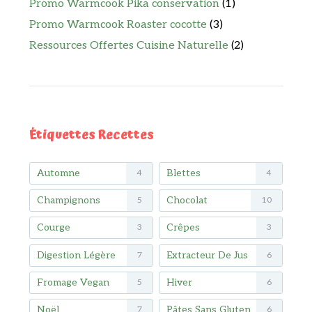
Promo Warmcook Pika conservation
(1)
Promo Warmcook Roaster cocotte
(3)
Ressources Offertes Cuisine Naturelle
(2)
Étiquettes Recettes
Automne
Blettes
4
4
Champignons
Chocolat
5
10
Courge
Crêpes
3
3
Digestion Légère
Extracteur De Jus
7
6
Fromage Vegan
Hiver
5
6
Noël
Pâtes Sans Gluten
7
6