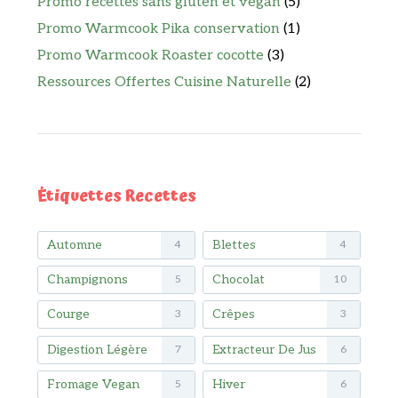
Promo recettes sans gluten et vegan
(5)
Promo Warmcook Pika conservation
(1)
Promo Warmcook Roaster cocotte
(3)
Ressources Offertes Cuisine Naturelle
(2)
Étiquettes Recettes
Automne
Blettes
4
4
Champignons
Chocolat
5
10
Courge
Crêpes
3
3
Digestion Légère
Extracteur De Jus
7
6
Fromage Vegan
Hiver
5
6