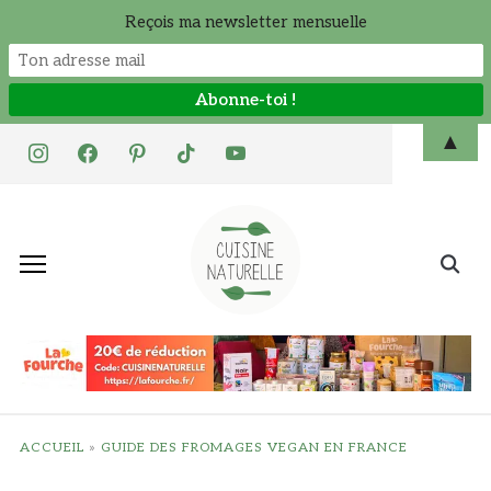
Reçois ma newsletter mensuelle
Skip
▲
instagram
facebook
pinterest
tiktok
youtube
to
content
Search
for:
ACCUEIL
»
GUIDE DES FROMAGES VEGAN EN FRANCE