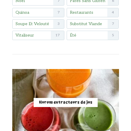
Noël
Pâtes Sans Gluten
7
6
Quinoa
Restaurants
7
4
Soupe Et Velouté
Substitut Viande
3
7
Vitaliseur
Été
17
5
Hurom extracteurs de jus