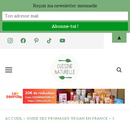
Reçois ma newsletter mensuelle
Skip
▲
instagram
facebook
pinterest
tiktok
youtube
to
content
Search
for:
ACCUEIL
»
GUIDE DES FROMAGES VEGAN EN FRANCE
»
5