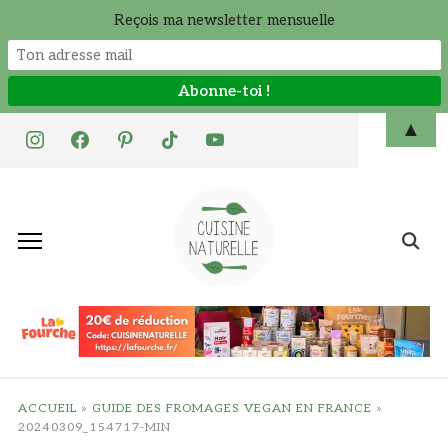
Reçois ma newsletter mensuelle
Skip
▲
instagram
facebook
pinterest
tiktok
youtube
to
content
Search
for:
ACCUEIL
»
GUIDE DES FROMAGES VEGAN EN FRANCE
»
20240309_154717-MIN