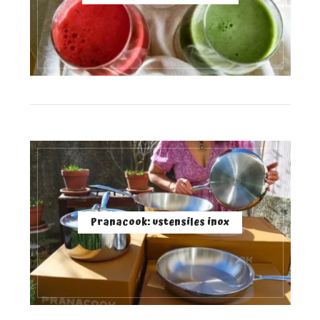
Pranacook: ustensiles inox