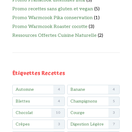
Promo Pranacook ustensiles inox
(3)
Promo recettes sans gluten et vegan
(5)
Promo Warmcook Pika conservation
(1)
Promo Warmcook Roaster cocotte
(3)
Ressources Offertes Cuisine Naturelle
(2)
Étiquettes Recettes
Automne
Banane
4
4
Blettes
Champignons
4
5
Chocolat
Courge
10
3
Crêpes
Digestion Légère
3
7