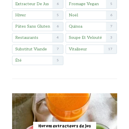
Extracteur De Jus
Fromage Vegan
6
5
Hiver
Noël
5
6
Pâtes Sans Gluten
Quinoa
6
7
Restaurants
Soupe Et Velouté
4
3
Substitut Viande
Vitaliseur
7
17
Été
5
Hurom extracteurs de jus