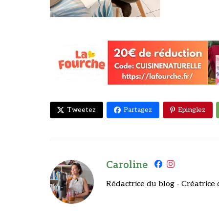
Tweetez
Partagez
Epinglez
Caroline
Rédactrice du blog - Créatrice 