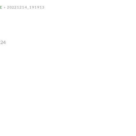
E
»
20221214_191913
024