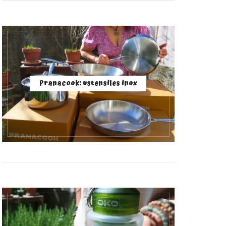
Pranacook: ustensiles inox