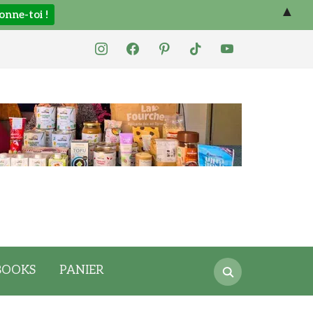
▲
instagram
facebook
pinterest
tiktok
youtube
Search
BOOKS
PANIER
for: