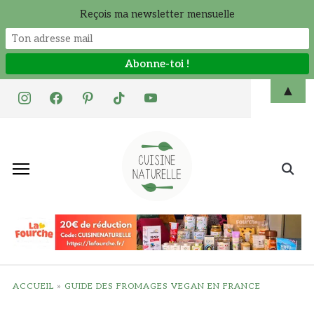
Reçois ma newsletter mensuelle
Skip
▲
instagram
facebook
pinterest
tiktok
youtube
to
content
Search
for:
ACCUEIL
»
GUIDE DES FROMAGES VEGAN EN FRANCE