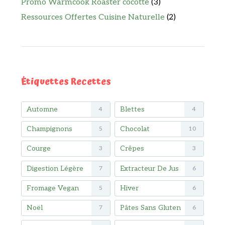
Promo Warmcook Roaster cocotte
(3)
Ressources Offertes Cuisine Naturelle
(2)
Étiquettes Recettes
Automne
Blettes
4
4
Champignons
Chocolat
5
10
Courge
Crêpes
3
3
Digestion Légère
Extracteur De Jus
7
6
Fromage Vegan
Hiver
5
6
Noël
Pâtes Sans Gluten
7
6