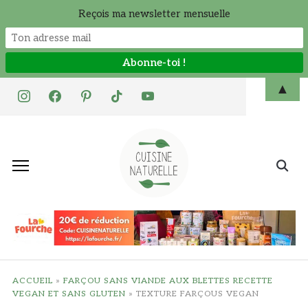
Reçois ma newsletter mensuelle
Skip
▲
instagram
facebook
pinterest
tiktok
youtube
to
content
Search
for:
ACCUEIL
»
FARÇOU SANS VIANDE AUX BLETTES RECETTE
VEGAN ET SANS GLUTEN
»
TEXTURE FARÇOUS VEGAN