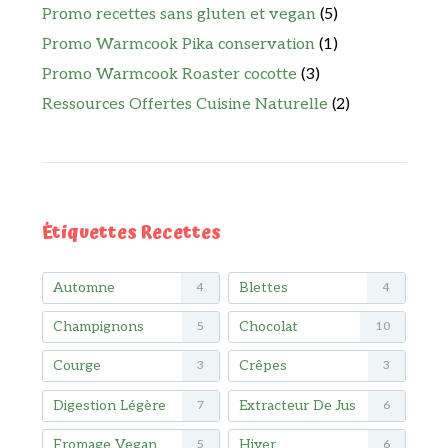
Promo recettes sans gluten et vegan
(5)
Promo Warmcook Pika conservation
(1)
Promo Warmcook Roaster cocotte
(3)
Ressources Offertes Cuisine Naturelle
(2)
Étiquettes Recettes
Automne
Blettes
4
4
Champignons
Chocolat
5
10
Courge
Crêpes
3
3
Digestion Légère
Extracteur De Jus
7
6
Fromage Vegan
Hiver
5
6