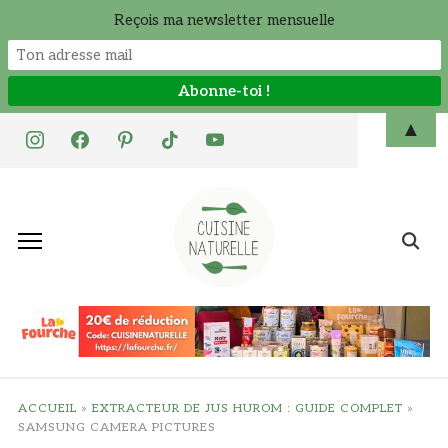
Reçois ma newsletter mensuelle
Skip
▲
instagram
facebook
pinterest
tiktok
youtube
to
content
Search
for:
ACCUEIL
»
EXTRACTEUR DE JUS HUROM : GUIDE COMPLET
»
SAMSUNG CAMERA PICTURES