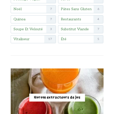
Noël
Pâtes Sans Gluten
7
6
Quinoa
Restaurants
7
4
Soupe Et Velouté
Substitut Viande
3
7
Vitaliseur
Été
17
5
Hurom extracteurs de jus