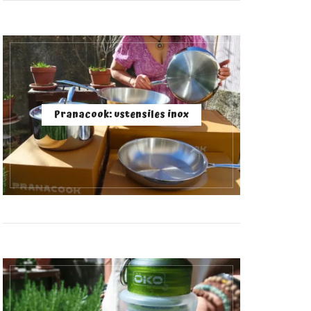
Pranacook: ustensiles inox