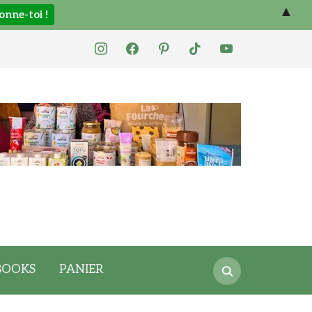
▲
instagram
facebook
pinterest
tiktok
youtube
Search
BOOKS
PANIER
for: