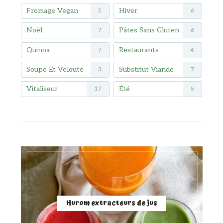
Fromage Vegan
Hiver
5
6
Noël
Pâtes Sans Gluten
7
6
Quinoa
Restaurants
7
4
Soupe Et Velouté
Substitut Viande
3
7
Vitaliseur
Été
17
5
Hurom extracteurs de jus