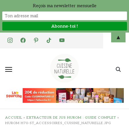
Reçois ma newsletter mensuelle
Skip
▲
instagram
facebook
pinterest
tiktok
youtube
to
content
Search
for:
ACCUEIL
»
EXTRACTEUR DE JUS HUROM : GUIDE COMPLET
»
HUROM H70-ST_ACCESSOIRES_CUISINE_NATURELLE.JPG