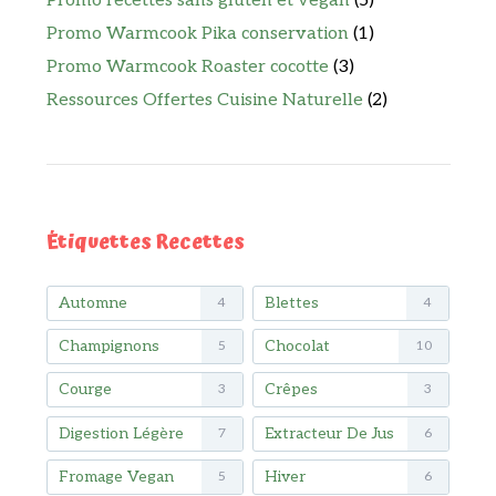
Promo recettes sans gluten et vegan
(5)
Promo Warmcook Pika conservation
(1)
Promo Warmcook Roaster cocotte
(3)
Ressources Offertes Cuisine Naturelle
(2)
Étiquettes Recettes
Automne
Blettes
4
4
Champignons
Chocolat
5
10
Courge
Crêpes
3
3
Digestion Légère
Extracteur De Jus
7
6
Fromage Vegan
Hiver
5
6