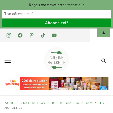
Reçois ma newsletter mensuelle
Skip
▲
instagram
facebook
pinterest
tiktok
youtube
to
content
Search
for:
ACCUEIL
»
EXTRACTEUR DE JUS HUROM : GUIDE COMPLET
»
HUROM-GI