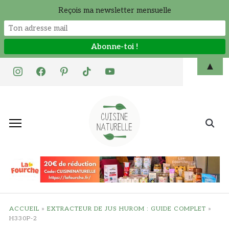
Reçois ma newsletter mensuelle
Skip
▲
instagram
facebook
pinterest
tiktok
youtube
to
content
Search
for:
ACCUEIL
»
EXTRACTEUR DE JUS HUROM : GUIDE COMPLET
»
H330P-2