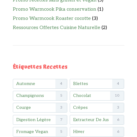
Promo recettes sans gluten et vegan
(5)
Promo Warmcook Pika conservation
(1)
Promo Warmcook Roaster cocotte
(3)
Ressources Offertes Cuisine Naturelle
(2)
Étiquettes Recettes
Automne
Blettes
4
4
Champignons
Chocolat
5
10
Courge
Crêpes
3
3
Digestion Légère
Extracteur De Jus
7
6
Fromage Vegan
Hiver
5
6