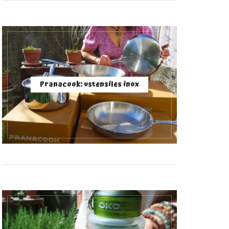
Pranacook: ustensiles inox