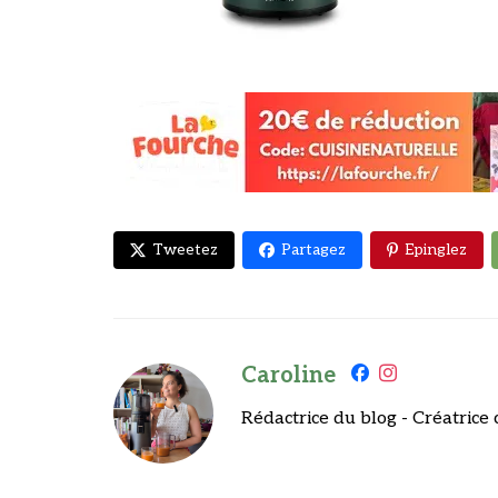
Tweetez
Partagez
Epinglez
Caroline
Rédactrice du blog - Créatrice 