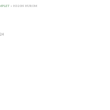
MPLET
»
H320N HUROM
24