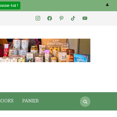
▲
instagram
facebook
pinterest
tiktok
youtube
Search
BOOKS
PANIER
for: