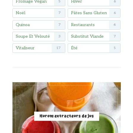
Fromage Vegan
Hiver
5
6
Noël
Pâtes Sans Gluten
7
6
Quinoa
Restaurants
7
4
Soupe Et Velouté
Substitut Viande
3
7
Vitaliseur
Été
17
5
Hurom extracteurs de jus