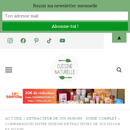
Reçois ma newsletter mensuelle
Skip
▲
instagram
facebook
pinterest
tiktok
youtube
to
content
Search
for:
ACCUEIL
»
EXTRACTEUR DE JUS HUROM : GUIDE COMPLET
»
COMPARAISON ENTRE HUROM EXTRACTEURS DE JUS H310A
ET H230N