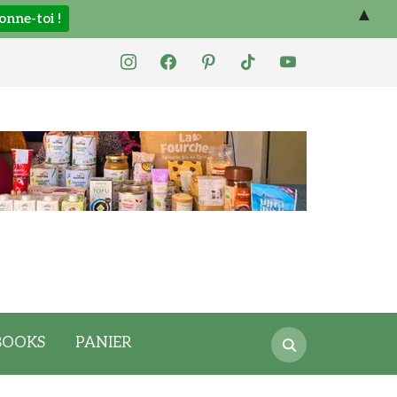
▲
instagram
facebook
pinterest
tiktok
youtube
Search
BOOKS
PANIER
for: