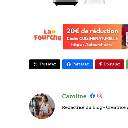
Tweetez
Partagez
Epinglez
Caroline
Rédactrice du blog - Créatrice 