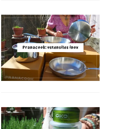
Pranacook: ustensiles inox