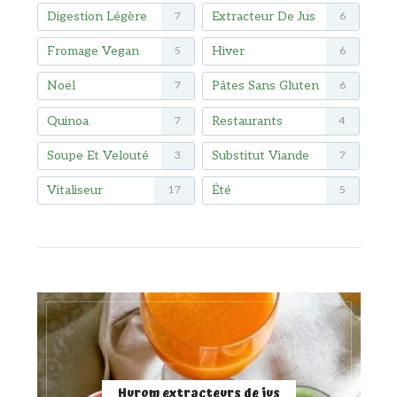
Digestion Légère
Extracteur De Jus
7
6
Fromage Vegan
Hiver
5
6
Noël
Pâtes Sans Gluten
7
6
Quinoa
Restaurants
7
4
Soupe Et Velouté
Substitut Viande
3
7
Vitaliseur
Été
17
5
Hurom extracteurs de jus