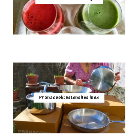
Pranacook: ustensiles inox