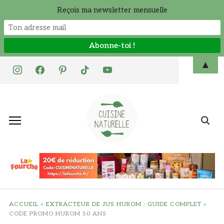
Reçois ma newsletter mensuelle
Skip
▲
instagram
facebook
pinterest
tiktok
youtube
to
content
Search
for:
ACCUEIL
»
EXTRACTEUR DE JUS HUROM : GUIDE COMPLET
»
CODE PROMO HUROM 50 ANS