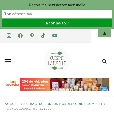
Reçois ma newsletter mensuelle
Skip
▲
instagram
facebook
pinterest
tiktok
youtube
to
content
Search
for:
ACCUEIL
»
EXTRACTEUR DE JUS HUROM : GUIDE COMPLET
»
41VFQUUH0AL._AC_SL1000_