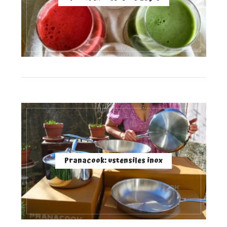
Pranacook: ustensiles inox