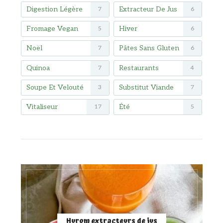
Digestion Légère
Extracteur De Jus
7
6
Fromage Vegan
Hiver
5
6
Noël
Pâtes Sans Gluten
7
6
Quinoa
Restaurants
7
4
Soupe Et Velouté
Substitut Viande
3
7
Vitaliseur
Été
17
5
Hurom extracteurs de jus