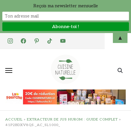
Reçois ma newsletter mensuelle
Skip
▲
instagram
facebook
pinterest
tiktok
youtube
to
content
Search
for:
ACCUEIL
»
EXTRACTEUR DE JUS HUROM : GUIDE COMPLET
»
41P2BDXV8QS._AC_SL1000_