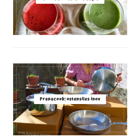
Pranacook: ustensiles inox