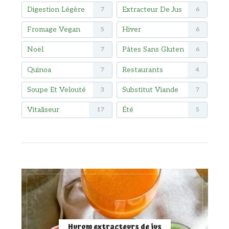
Digestion Légère
Extracteur De Jus
7
6
Fromage Vegan
Hiver
5
6
Noël
Pâtes Sans Gluten
7
6
Quinoa
Restaurants
7
4
Soupe Et Velouté
Substitut Viande
3
7
Vitaliseur
Été
17
5
Hurom extracteurs de jus