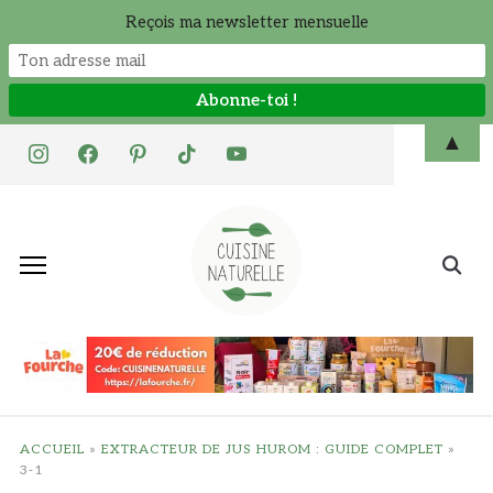
Reçois ma newsletter mensuelle
Skip
▲
instagram
facebook
pinterest
tiktok
youtube
to
content
Search
for:
ACCUEIL
»
EXTRACTEUR DE JUS HUROM : GUIDE COMPLET
»
3-1