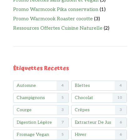
Promo recettes sans gluten et vegan
(5)
Promo Warmcook Pika conservation
(1)
Promo Warmcook Roaster cocotte
(3)
Ressources Offertes Cuisine Naturelle
(2)
Étiquettes Recettes
Automne
Blettes
4
4
Champignons
Chocolat
5
10
Courge
Crêpes
3
3
Digestion Légère
Extracteur De Jus
7
6
Fromage Vegan
Hiver
5
6