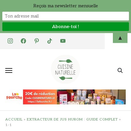
Reçois ma newsletter mensuelle
Skip
▲
instagram
facebook
pinterest
tiktok
youtube
to
content
Search
for:
ACCUEIL
»
EXTRACTEUR DE JUS HUROM : GUIDE COMPLET
»
1-1