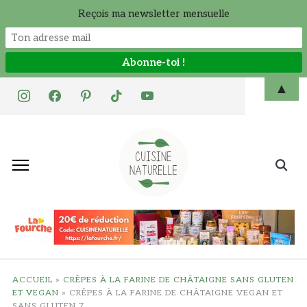
Reçois ma newsletter mensuelle
Skip
▲
instagram
facebook
pinterest
tiktok
youtube
to
content
Search
for:
ACCUEIL
»
CRÊPES À LA FARINE DE CHÂTAIGNE SANS GLUTEN
ET VEGAN
»
CRÊPES À LA FARINE DE CHÂTAIGNE VEGAN ET
SANS GLUTEN 7