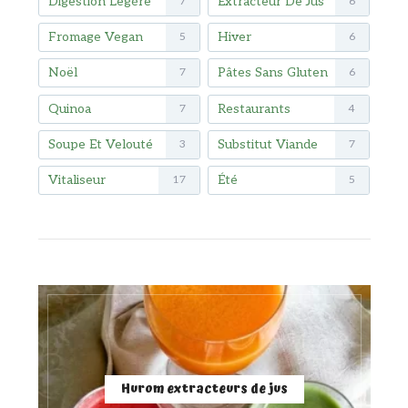
Digestion Légère
Extracteur De Jus
7
6
Fromage Vegan
Hiver
5
6
Noël
Pâtes Sans Gluten
7
6
Quinoa
Restaurants
7
4
Soupe Et Velouté
Substitut Viande
3
7
Vitaliseur
Été
17
5
Hurom extracteurs de jus