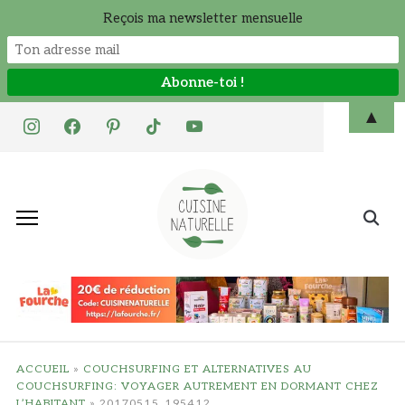
Reçois ma newsletter mensuelle
Skip
▲
instagram
facebook
pinterest
tiktok
youtube
to
content
Search
for:
ACCUEIL
»
COUCHSURFING ET ALTERNATIVES AU
COUCHSURFING: VOYAGER AUTREMENT EN DORMANT CHEZ
L’HABITANT
»
20170515_195412