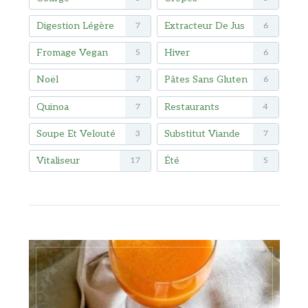
Digestion Légère
Extracteur De Jus
7
6
Fromage Vegan
Hiver
5
6
Noël
Pâtes Sans Gluten
7
6
Quinoa
Restaurants
7
4
Soupe Et Velouté
Substitut Viande
3
7
Vitaliseur
Été
17
5