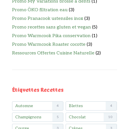
Promo My Variations brosse à dents
(1)
Promo ÖKO filtration eau
(3)
Promo Pranacook ustensiles inox
(3)
Promo recettes sans gluten et vegan
(5)
Promo Warmcook Pika conservation
(1)
Promo Warmcook Roaster cocotte
(3)
Ressources Offertes Cuisine Naturelle
(2)
Étiquettes Recettes
Automne
Blettes
4
4
Champignons
Chocolat
5
10
Courge
Crêpes
3
3