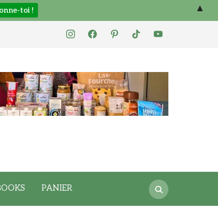
▲
instagram
facebook
pinterest
tiktok
youtube
Search
BOOKS
PANIER
for: