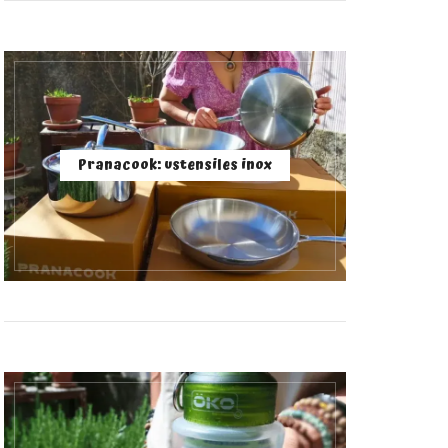
Pranacook: ustensiles inox