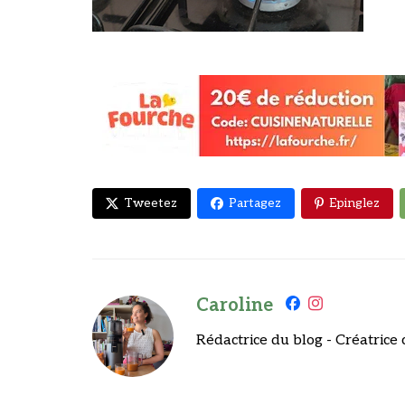
Tweetez
Partagez
Epinglez
Caroline
Rédactrice du blog - Créatrice 