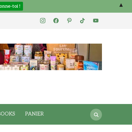
▲
instagram
facebook
pinterest
tiktok
youtube
Search
BOOKS
PANIER
for: