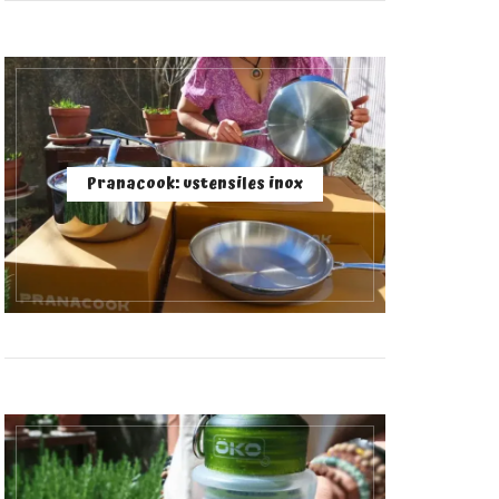
Pranacook: ustensiles inox