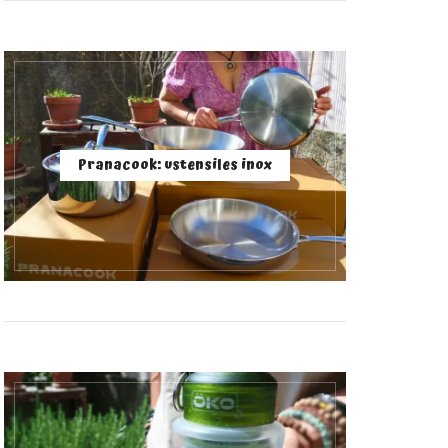
Pranacook: ustensiles inox