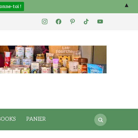
▲
instagram
facebook
pinterest
tiktok
youtube
Search
BOOKS
PANIER
for: