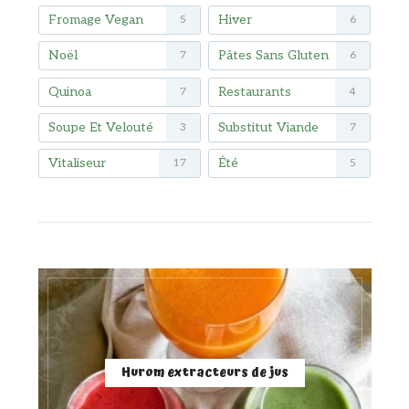
Fromage Vegan
Hiver
5
6
Noël
Pâtes Sans Gluten
7
6
Quinoa
Restaurants
7
4
Soupe Et Velouté
Substitut Viande
3
7
Vitaliseur
Été
17
5
Hurom extracteurs de jus