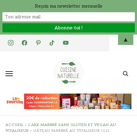
Reçois ma newsletter mensuelle
Skip
▲
instagram
facebook
pinterest
tiktok
youtube
to
content
Search
for:
ACCUEIL
»
CAKE MARBRÉ SANS GLUTEN ET VEGAN AU
VITALISEUR
»
GÂTEAU MARBRÉ AU VITALISEUR (12)