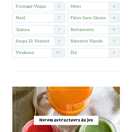
Fromage Vegan
Hiver
5
6
Noël
Pâtes Sans Gluten
7
6
Quinoa
Restaurants
7
4
Soupe Et Velouté
Substitut Viande
3
7
Vitaliseur
Été
17
5
Hurom extracteurs de jus