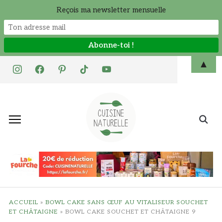
Reçois ma newsletter mensuelle
Skip
▲
instagram
facebook
pinterest
tiktok
youtube
to
content
Search
for:
ACCUEIL
»
BOWL CAKE SANS ŒUF AU VITALISEUR SOUCHET
ET CHÂTAIGNE
»
BOWL CAKE SOUCHET ET CHÂTAIGNE 9