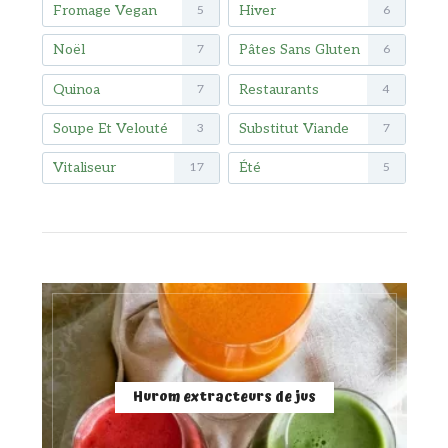
Fromage Vegan
Hiver
5
6
Noël
Pâtes Sans Gluten
7
6
Quinoa
Restaurants
7
4
Soupe Et Velouté
Substitut Viande
3
7
Vitaliseur
Été
17
5
Hurom extracteurs de jus