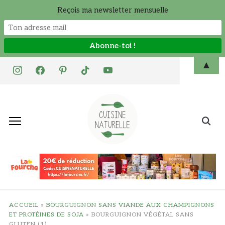
Reçois ma newsletter mensuelle
Skip
▲
instagram
facebook
pinterest
tiktok
youtube
to
content
Search
for:
ACCUEIL
»
BOURGUIGNON SANS VIANDE AUX CHAMPIGNONS
ET PROTÉINES DE SOJA
»
BOURGUIGNON VÉGÉTAL SANS
GLUTEN (1)