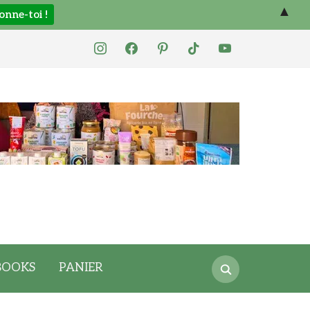
▲
instagram
facebook
pinterest
tiktok
youtube
Search
BOOKS
PANIER
for: