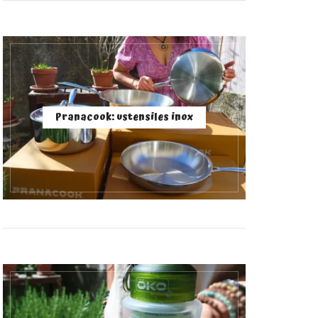
Pranacook: ustensiles inox