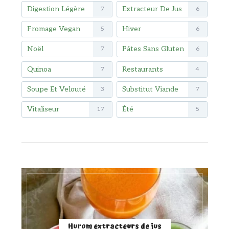
Digestion Légère
Extracteur De Jus
7
6
Fromage Vegan
Hiver
5
6
Noël
Pâtes Sans Gluten
7
6
Quinoa
Restaurants
7
4
Soupe Et Velouté
Substitut Viande
3
7
Vitaliseur
Été
17
5
Hurom extracteurs de jus