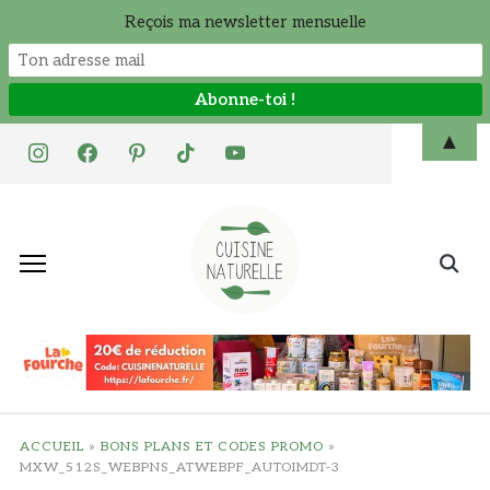
Reçois ma newsletter mensuelle
Skip
▲
instagram
facebook
pinterest
tiktok
youtube
to
content
Search
for:
ACCUEIL
»
BONS PLANS ET CODES PROMO
»
MXW_512S_WEBPNS_ATWEBPF_AUTOIMDT-3