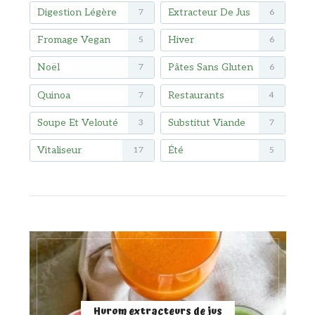
Digestion Légère
Extracteur De Jus
7
6
Fromage Vegan
Hiver
5
6
Noël
Pâtes Sans Gluten
7
6
Quinoa
Restaurants
7
4
Soupe Et Velouté
Substitut Viande
3
7
Vitaliseur
Été
17
5
Hurom extracteurs de jus