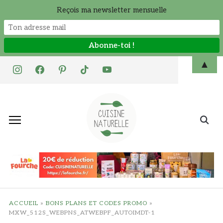
Reçois ma newsletter mensuelle
Skip
▲
instagram
facebook
pinterest
tiktok
youtube
to
content
Search
for:
ACCUEIL
»
BONS PLANS ET CODES PROMO
»
MXW_512S_WEBPNS_ATWEBPF_AUTOIMDT-1