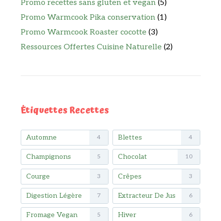
Promo recettes sans gluten et vegan
(5)
Promo Warmcook Pika conservation
(1)
Promo Warmcook Roaster cocotte
(3)
Ressources Offertes Cuisine Naturelle
(2)
Étiquettes Recettes
Automne
Blettes
4
4
Champignons
Chocolat
5
10
Courge
Crêpes
3
3
Digestion Légère
Extracteur De Jus
7
6
Fromage Vegan
Hiver
5
6