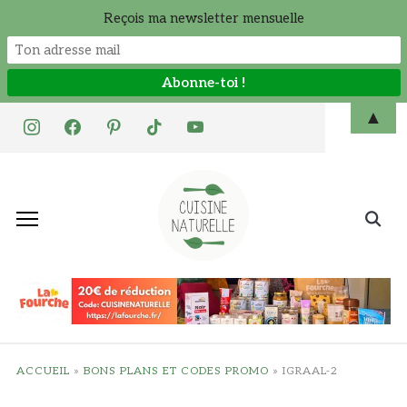
Reçois ma newsletter mensuelle
Skip
▲
instagram
facebook
pinterest
tiktok
youtube
to
content
Search
for:
ACCUEIL
»
BONS PLANS ET CODES PROMO
»
IGRAAL-2