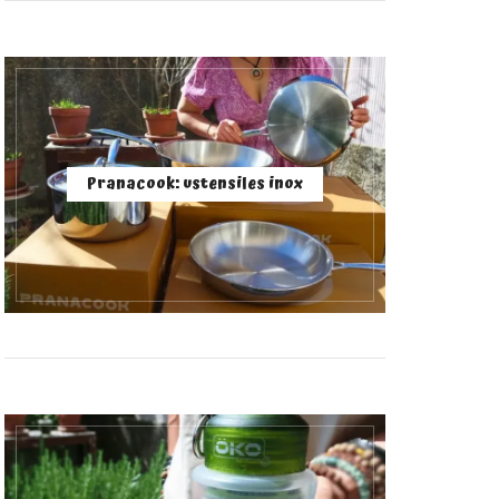
Pranacook: ustensiles inox