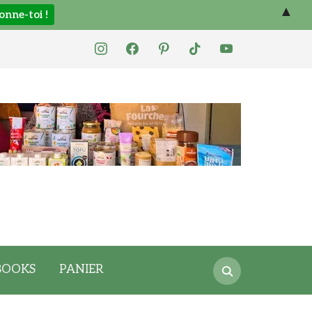
▲
instagram
facebook
pinterest
tiktok
youtube
Search
BOOKS
PANIER
for: