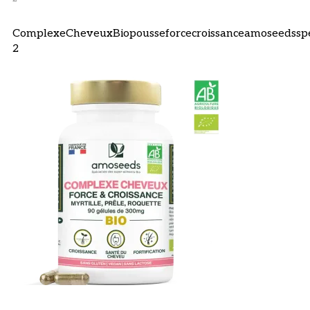
ComplexeCheveuxBiopousseforcecroissanceamoseedsspec
2