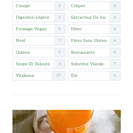
Courge
Crêpes
3
3
Digestion Légère
Extracteur De Jus
7
6
Fromage Vegan
Hiver
5
6
Noël
Pâtes Sans Gluten
7
6
Quinoa
Restaurants
7
4
Soupe Et Velouté
Substitut Viande
3
7
Vitaliseur
Été
17
5