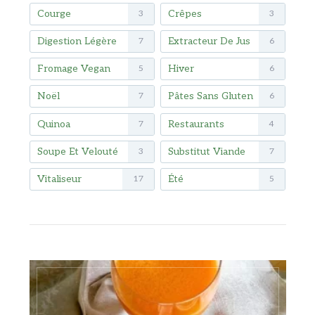
Courge
Crêpes
3
3
Digestion Légère
Extracteur De Jus
7
6
Fromage Vegan
Hiver
5
6
Noël
Pâtes Sans Gluten
7
6
Quinoa
Restaurants
7
4
Soupe Et Velouté
Substitut Viande
3
7
Vitaliseur
Été
17
5