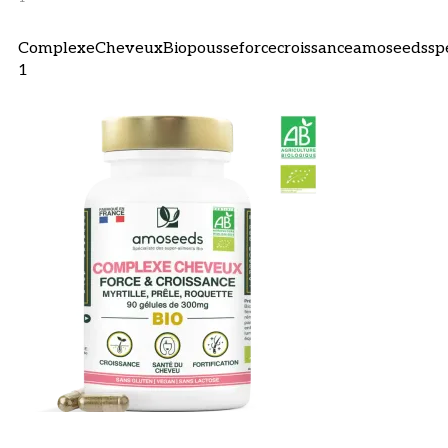
ComplexeCheveuxBiopousseforcecroissanceamoseedsspec
1