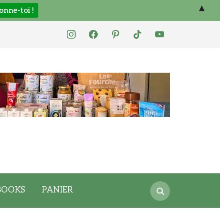
▲
instagram
facebook
pinterest
tiktok
youtube
Search
BOOKS
PANIER
for: