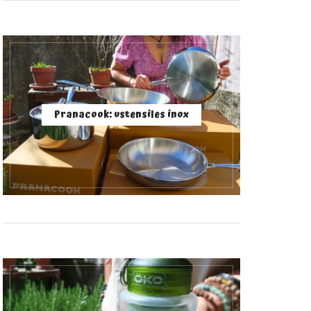
Pranacook: ustensiles inox